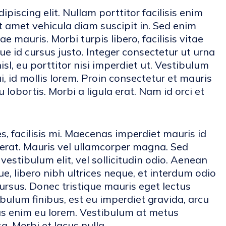
piscing elit. Nullam porttitor facilisis enim
t amet vehicula diam suscipit in. Sed enim
e mauris. Morbi turpis libero, facilisis vitae
ue id cursus justo. Integer consectetur ut urna
sl, eu porttitor nisi imperdiet ut. Vestibulum
ui, id mollis lorem. Proin consectetur et mauris
lobortis. Morbi a ligula erat. Nam id orci et
s, facilisis mi. Maecenas imperdiet mauris id
cerat. Mauris vel ullamcorper magna. Sed
estibulum elit, vel sollicitudin odio. Aenean
 libero nibh ultrices neque, et interdum odio
cursus. Donec tristique mauris eget lectus
ulum finibus, est eu imperdiet gravida, arcu
sus enim eu lorem. Vestibulum at metus
a. Morbi et lacus nulla.