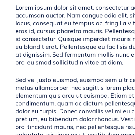
Lorem ipsum dolor sit amet, consectetur adi
accumsan auctor. Nam congue odio elit, si
lacus, consequat eu tempus ac, fringilla vita
eros id, cursus pharetra mauris. Pellentesq
id consectetur. Quisque imperdiet mauris ni
eu blandit erat. Pellentesque eu facilisis d
at dignissim. Sed fermentum mollis nunc eu 
orci euismod sollicitudin vitae at diam.
Sed vel justo euismod, euismod sem ultrice
metus ullamcorper, nec sagittis lorem pla
elementum quis arcu ut euismod. Etiam et v
condimentum, quam ac dictum pellentesque,
dolor eu turpis. Donec convallis vel mi eu 
pretium, eu bibendum dolor rhoncus. Vestib
orci tincidunt mauris, nec pellentesque ri
vulputate, tristique ex ut, vestibulum mass